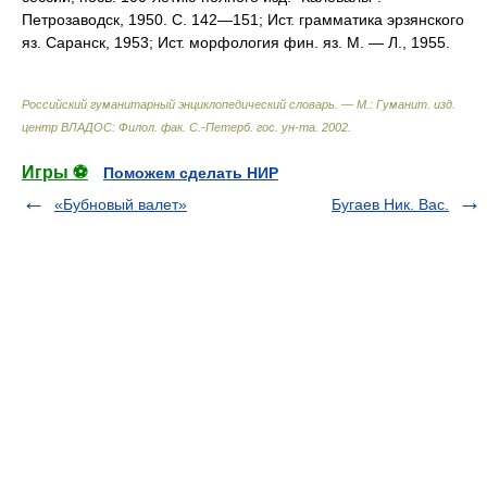
Петрозаводск, 1950. С. 142—151; Ист. грамматика эрзянского
яз. Саранск, 1953; Ист. морфология фин. яз. М. — Л., 1955.
Российский гуманитарный энциклопедический словарь. — М.: Гуманит. изд.
центр ВЛАДОС: Филол. фак. С.-Петерб. гос. ун-та
.
2002
.
Игры ⚽
Поможем сделать НИР
«Бубновый валет»
Бугаев Ник. Вас.