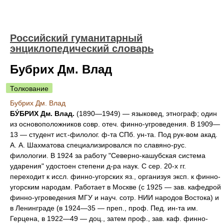
Российский гуманитарный
энциклопедический словарь
Бубрих Дм. Влад
Толкование
Бубрих Дм. Влад
БУ́БРИХ Дм. Влад.
(1890—1949) — языковед, этнограф; один
из основоположников совр. отеч. финно-угроведения. В 1909—
13 — студент ист.-филолог. ф-та СПб. ун-та. Под рук-вом акад.
А. А. Шахматова специализировался по славяно-рус.
филологии. В 1924 за работу "Северно-кашубская система
ударения" удостоен степени д-ра наук. С сер. 20-х гг.
переходит к иссл. финно-угорских яз., организуя эксп. к финно-
угорским народам. Работает в Москве (с 1925 — зав. кафедрой
финно-угроведения МГУ и науч. сотр. НИИ народов Востока) и
в Ленинграде (в 1924—35 — преп., проф. Пед. ин-та им.
Герцена, в 1922—49 — доц., затем проф., зав. каф. финно-