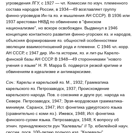
угроведения ЛГУ, с 1927 — чл. Комиссии по изуч. племенного
состава народов России, в 1934—49 возглавляет группу
финно-угроведов Ин-та яз. и мышления АН СССР). В 1936 или
1937 арестован НКВД по обвинению в "финском
национализме", но вскоре освобожден. Выдвинул в 1946
концепцию контактного развития финно-угорских яз. и народов,
объясняя формирование яз. общностей особенностями
эволюции взаимоотношений рода и племени. С 1946 чл.-корр.
АН СССР, с 1947 дир. Ин-та истории, яз. и лит-ры Карело-
финской базы АН СССР. В 1948—49 сторонниками "нового
учения о языке" Н. Я. Марра Б. подвергся резкой критике и
обвинениям в идеализме и антимарксизме.
Соч.:
Карелы и карельский яз. М., 1932; Грамматика
карельского яз. Петрозаводск, 1937; Происхождение
карельского народа. Пов. о союзнике и друге рус. народа на
Севере. Петрозаводск, 1947; Эрзя-мордовская грамматика-
минимум. Саранск, 1947; Ист. фонетика удмуртского языка
(сравнительно с коми яз.). Ижевск, 1948; Ист. фонетика
финского-суоми языка. Петрозаводск, 1948; К вопросу об
этнич. принадлежности рун "Калевалы" // Тр. юбилейной науч.
сессии, посв. 100-летию полного изд. "Калевалы".